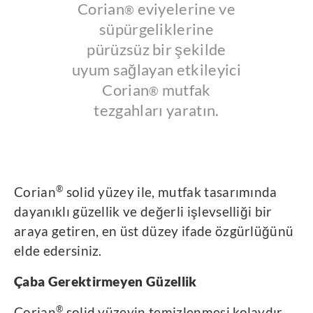
Corian
eviyelerine ve
®
süpürgeliklerine
pürüzsüz bir şekilde
uyum sağlayan etkileyici
Corian
mutfak
®
tezgahları yaratın.
®
Corian
solid yüzey ile, mutfak tasarımında
dayanıklı güzellik ve değerli işlevselliği bir
araya getiren, en üst düzey ifade özgürlüğünü
elde edersiniz.
Çaba Gerektirmeyen Güzellik
®
Corian
solid yüzeyin temizlenmesi kolaydır