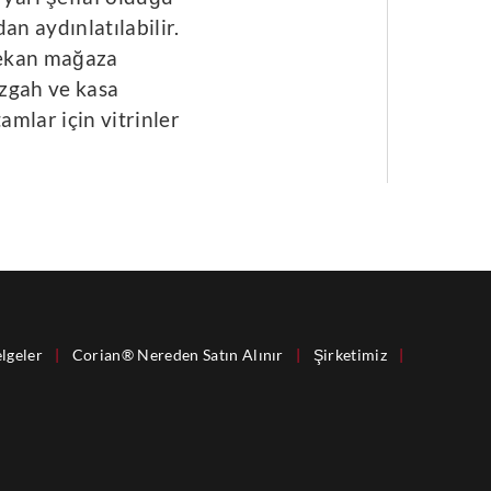
an aydınlatılabilir.
mekan mağaza
ezgah ve kasa
mlar için vitrinler
lgeler
|
Corian® Nereden Satın Alınır
|
Şirketimiz
|