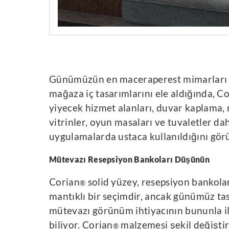
Günümüzün en maceraperest mimarları v
mağaza iç tasarımlarını ele aldığında, C
yiyecek hizmet alanları, duvar kaplama, 
vitrinler, oyun masaları ve tuvaletler dahi
uygulamalarda ustaca kullanıldığını gör
Mütevazı Resepsiyon Bankoları Düşünün
Corian
solid yüzey, resepsiyon bankoları
®
mantıklı bir seçimdir, ancak günümüz tas
mütevazı görünüm ihtiyacının bununla il
biliyor. Corian
malzemesi şekil değiştireb
®