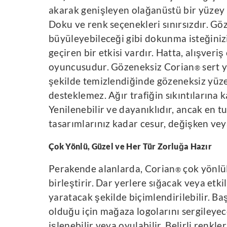
akarak genişleyen olağanüstü bir yüzey h
Doku ve renk seçenekleri sınırsızdır. Göz
büyüleyebileceği gibi dokunma isteğiniz
geçiren bir etkisi vardır. Hatta, alışveri
oyuncusudur. Gözeneksiz Corian
sert 
®
şekilde temizlendiğinde gözeneksiz yüz
desteklemez. Ağır trafiğin sıkıntılarına k
Yenilenebilir ve dayanıklıdır, ancak en t
tasarımlarınız kadar cesur, değişken veya 
Çok Yönlü, Güzel ve Her Tür Zorluğa Hazır
Perakende alanlarda, Corian
çok yönlül
®
birleştirir. Dar yerlere sığacak veya etkil
yaratacak şekilde biçimlendirilebilir. Ba
olduğu için mağaza logolarını sergileyec
işlenebilir veya oyulabilir. Belirli renkle