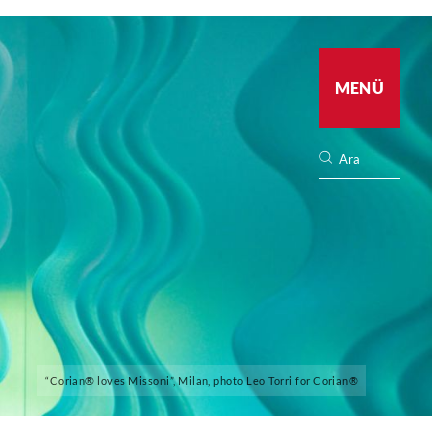
MENÜ
“Corian® loves Missoni”, Milan, photo Leo Torri for Corian®