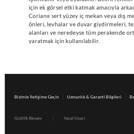
için ek görsel etki katmak amacıyla arkad
Corian
sert yüzey iç mekan veya dış 
®
önleri, levhalar ve duvar giydirmeleri, t
alanları ve neredeyse tüm perakende orta
yaratmak için kullanılabilir.
Bizimle İletişime Geçin
|
Uzmanlık & Garanti Bilgileri
|
Be
Gizlilik Beyanı
|
Yasal Uyari