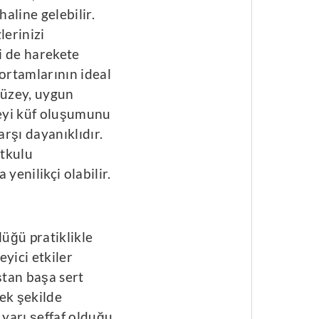
aline gelebilir.
lerinizi
i de harekete
ş ortamlarının ideal
yüzey, uygun
eyi küf oluşumunu
arşı dayanıklıdır.
utkulu
yenilikçi olabilir.
üğü pratiklikle
eyici etkiler
ştan başa sert
ek şekilde
r yarı şeffaf olduğu