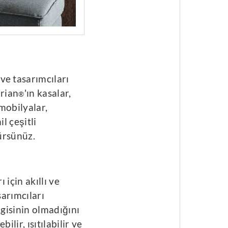
e tasarımcıları
orian
'ın kasalar,
®
mobilyalar,
l çeşitli
ürsünüz.
 için akıllı ve
arımcıları
gisinin olmadığını
ilir, ısıtılabilir ve