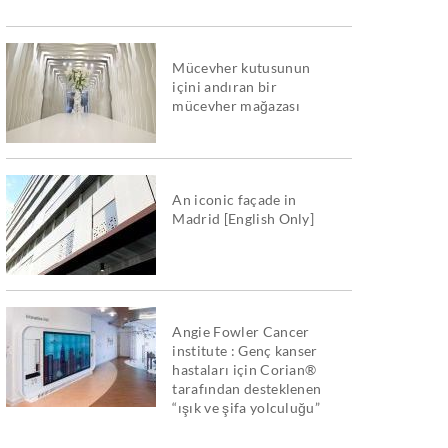
Mücevher kutusunun
içini andıran bir
mücevher mağazası
An iconic façade in
Madrid [English Only]
Angie Fowler Cancer
institute : Genç kanser
hastaları için Corian®
tarafından desteklenen
“ışık ve şifa yolculuğu”